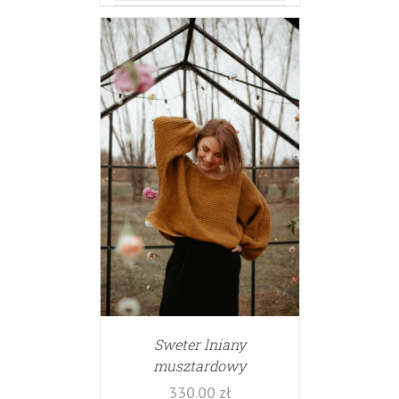
Sweter lniany
musztardowy
330.00
zł