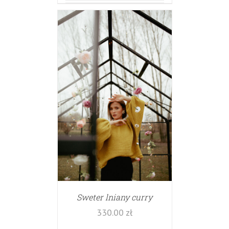
Sweter lniany curry
330.00
zł