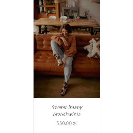
Sweter lniany
brzoskwinia
330.00
zł