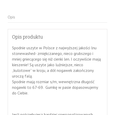
Opis
Opis produktu
Spodnie uszyte w Polsce z najwyższej jakości lnu
stonewashed- zmiękczanego, nieco grubszego i
mniej gniecącego się niż cienki len. I oczywiście mają
kieszenie! Są uszyte jako luźniejsze, nieco
„kulotowe” w kroju, a dół nogawek zakończony
uroczą falą.
Spodnie mają rozmiar s/m, wewnętrzna długość
nogawki to 67-69. Gumkę w pasie dopasowujemy
do Ciebie.
Jesli potrzebujesz bardziej spersonalizowanych