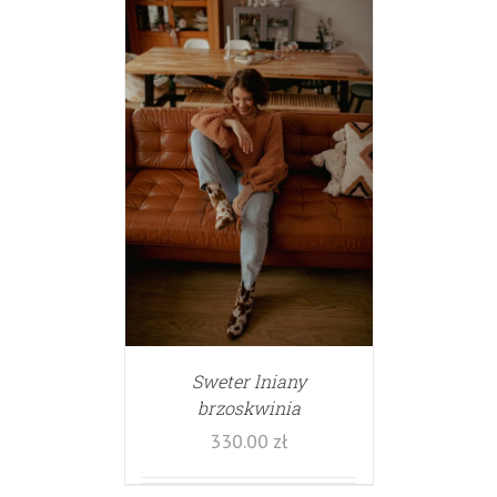
Sweter lniany
brzoskwinia
330.00
zł