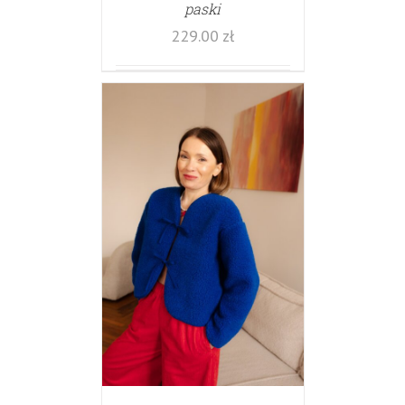
paski
229.00
zł