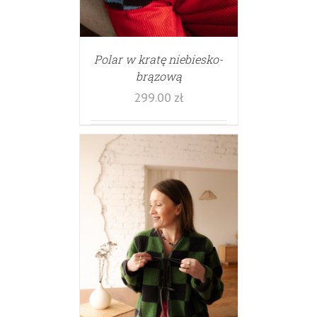
Polar w kratę niebiesko-
brązową
299.00
zł