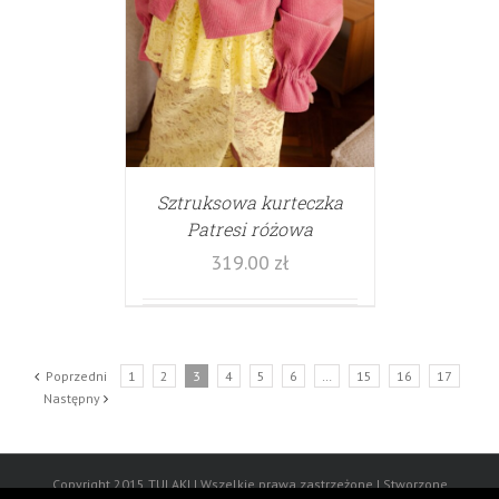
Sztruksowa kurteczka
Patresi różowa
319.00
zł
Poprzedni
1
2
3
4
5
6
…
15
16
17
Następny
Copyright 2015 TULAKI | Wszelkie prawa zastrzeżone | Stworzone