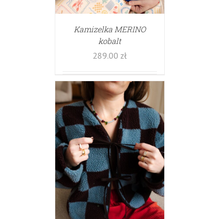
Kamizelka MERINO
kobalt
289.00
zł