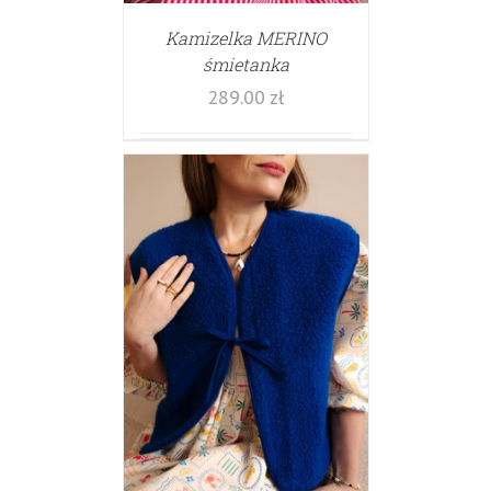
Kamizelka MERINO
śmietanka
289.00
zł