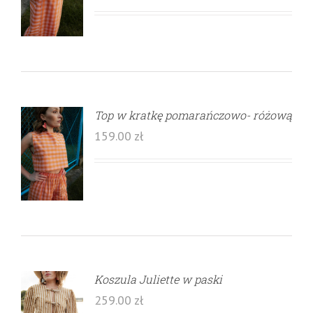
Top w kratkę pomarańczowo- różową
159.00
zł
Koszula Juliette w paski
259.00
zł