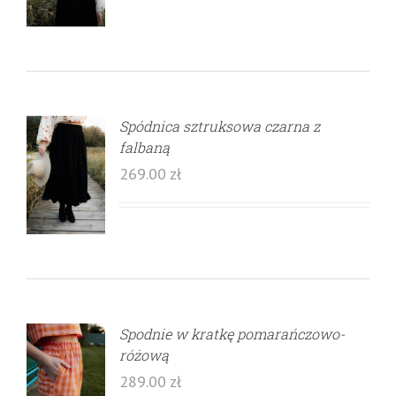
Spódnica sztruksowa czarna z
falbaną
269.00
zł
Spodnie w kratkę pomarańczowo-
różową
289.00
zł