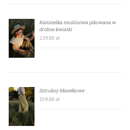
Kamizelka muślinowa pikowana w
drobne kwiatki
229.00
zł
Sztruksy Masełkowe
359.00
zł