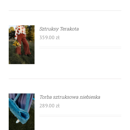
Sztruksy Terakota
359.00
zł
Torba sztruksowa niebieska
289.00
zł